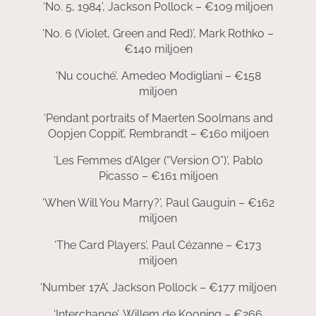
‘No. 5, 1984’, Jackson Pollock – €109 miljoen
‘No. 6 (Violet, Green and Red)’, Mark Rothko –
€140 miljoen
‘Nu couché’, Amedeo Modigliani – €158
miljoen
‘Pendant portraits of Maerten Soolmans and
Oopjen Coppit’, Rembrandt – €160 miljoen
‘Les Femmes d’Alger (“Version O”)’, Pablo
Picasso – €161 miljoen
‘When Will You Marry?’, Paul Gauguin – €162
miljoen
‘The Card Players’, Paul Cézanne – €173
miljoen
‘Number 17A’, Jackson Pollock – €177 miljoen
‘Interchange’, Willem de Kooning – €266