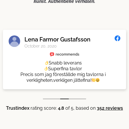
kunst. Authentieke verhalen.
Lena Farmor Gustafsson
October 20, 2020
recommends
Snabb leverans
Superfina tavlor
Precis som jag föreställde mig tavlorna i
verkligheten,verkligen jättefina!
Trustindex
rating score:
4.8
of 5,
based on
352 reviews