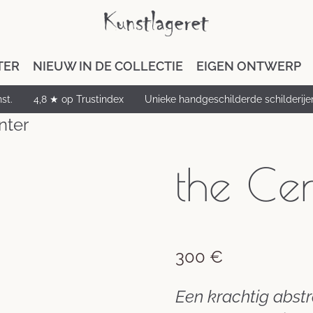
TER
NIEUW IN DE COLLECTIE
EIGEN ONTWERP
st.
4,8 ★ op Trustindex
Unieke handgeschilderde schilderije
nter
the Cen
300
€
Een krachtig abstra