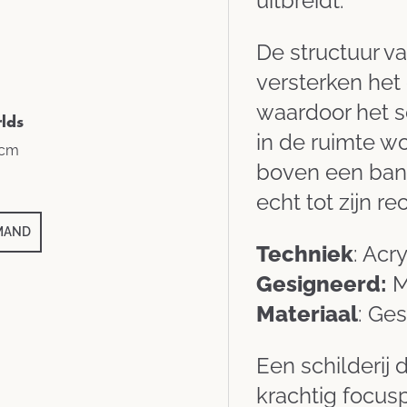
uitbreidt.
De structuur va
versterken het 
waardoor het s
in de ruimte wo
boven een bank
echt tot zijn re
Techniek
: Acr
Gesigneerd:
M
lds
Materiaal
: Ge
 cm
Een schilderij 
krachtig focusp
MAND