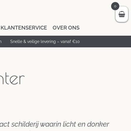
0
KLANTENSERVICE
OVER ONS
n
Snelle & veilige levering – vanaf €10
ter
ct schilderij waarin licht en donker