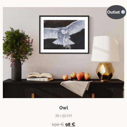
Outlet
Owl
70 × 50 cm
150
€
98
€