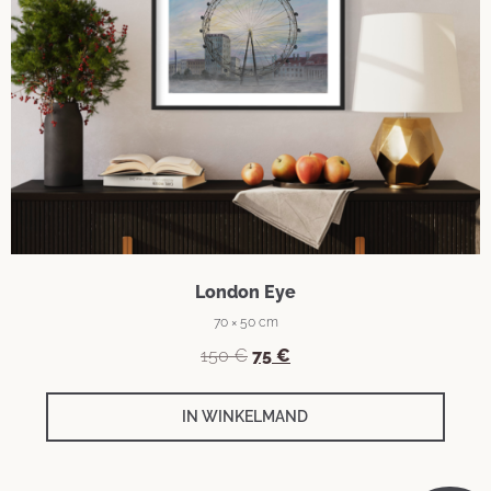
London Eye
70 × 50 cm
150
€
75
€
IN WINKELMAND