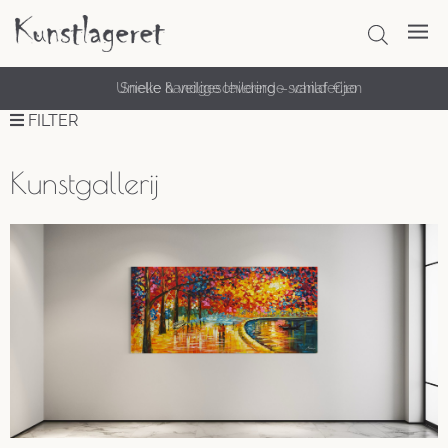
Snelle & veilige levering – vanaf €10
FILTER
Kunstgallerij