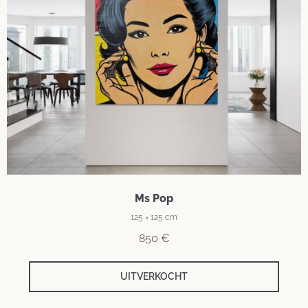
Ms Pop
125 × 125 cm
850
€
UITVERKOCHT