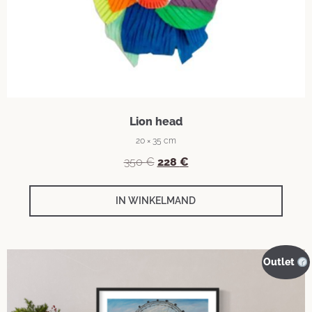
Lion head
20 × 35 cm
350
€
228
€
IN WINKELMAND
Outlet