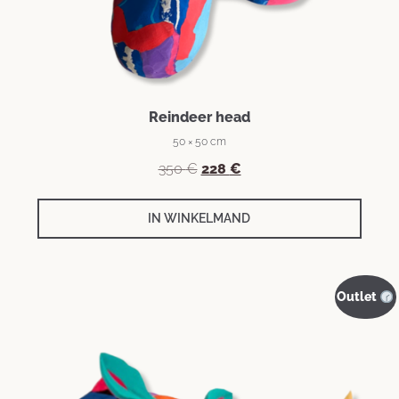
Reindeer head
50 × 50 cm
350
€
228
€
IN WINKELMAND
Outlet