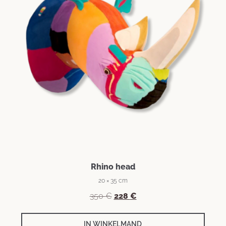
Rhino head
20 × 35 cm
350
€
228
€
IN WINKELMAND