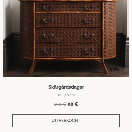
Skärgårdsdagar
70 × 50 cm
150
€
98
€
UITVERKOCHT