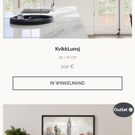
KvikkLunsj
90 × 70 cm
100
€
IN WINKELMAND
Outlet