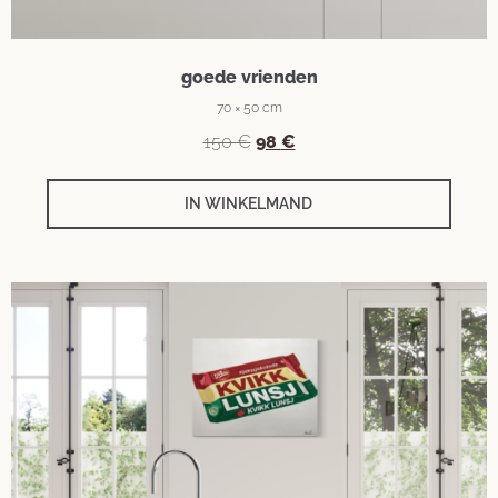
goede vrienden
70 × 50 cm
150
€
98
€
IN WINKELMAND