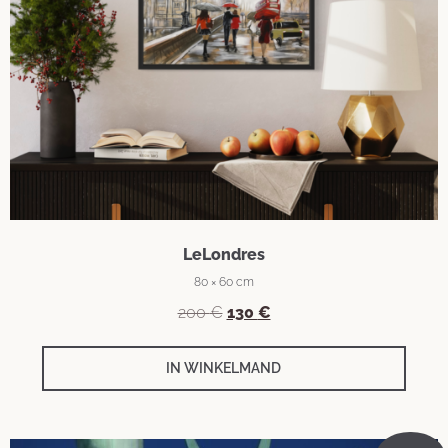
LeLondres
80 × 60 cm
200
€
130
€
IN WINKELMAND