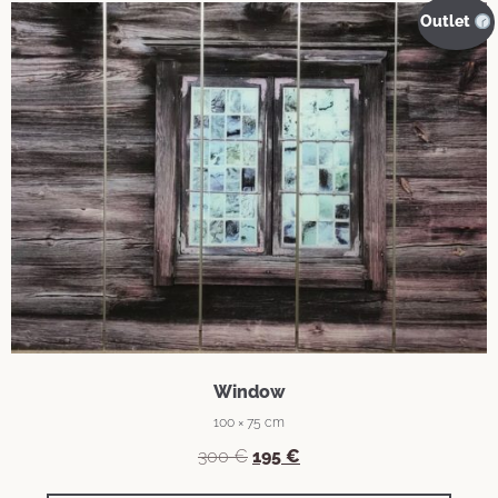
Outlet
Window
100 × 75 cm
300
€
195
€