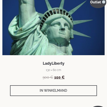
Outlet
LadyLiberty
130 × 60 cm
300
€
150
€
IN WINKELMAND