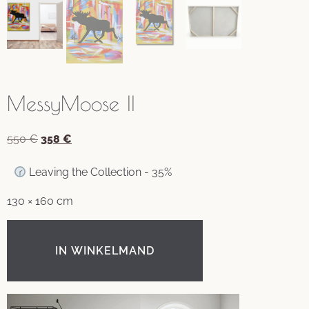
MessyMoose II
550
€
358
€
Leaving the Collection - 35%
130 × 160 cm
IN WINKELMAND