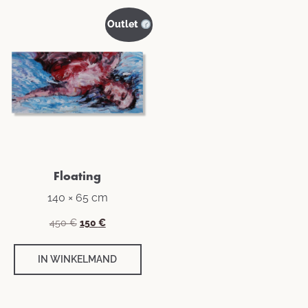
Outlet
Floating
140 × 65 cm
Oorspronkelijke
Huidige
450
€
150
€
prijs
prijs
was:
is:
IN WINKELMAND
450 €.
150 €.