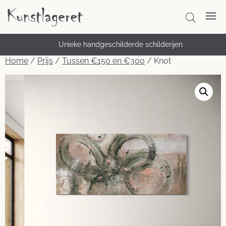
Unieke handgeschilderde schilderijen
Snelle & veilige levering – vanaf €10
Home
/
Prijs
/
Tussen €150 en €300
/ Knot